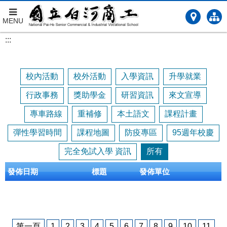
MENU
跳
:::
到
主
要
校內活動
校外活動
入學資訊
升學就業
內
容
行政事務
獎助學金
研習資訊
來文宣導
專車路線
重補修
本土語文
課程計畫
彈性學習時間
課程地圖
防疫專區
95週年校慶
完全免試入學 資訊
所有
發佈日期
標題
發佈單位
第一頁
1
2
3
4
5
6
7
8
9
10
11