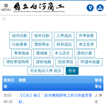
MENU
跳
:::
到
主
要
校內活動
校外活動
入學資訊
升學就業
內
容
行政事務
獎助學金
研習資訊
來文宣導
專車路線
重補修
本土語文
課程計畫
彈性學習時間
課程地圖
防疫專區
95週年校慶
完全免試入學 資訊
所有
發佈日
標題
發佈
期
單位
2025-
【公告】修正「政府機關調整上班日期處理要
人事
06-23
點」
室