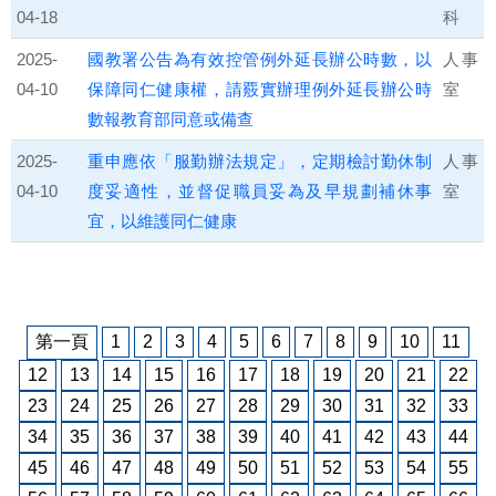
04-18
科
2025-
國教署公告為有效控管例外延長辦公時數，以
人事
04-10
保障同仁健康權，請覈實辦理例外延長辦公時
室
數報教育部同意或備查
2025-
重申應依「服勤辦法規定」，定期檢討勤休制
人事
04-10
度妥適性，並督促職員妥為及早規劃補休事
室
宜，以維護同仁健康
第一頁
1
2
3
4
5
6
7
8
9
10
11
12
13
14
15
16
17
18
19
20
21
22
23
24
25
26
27
28
29
30
31
32
33
34
35
36
37
38
39
40
41
42
43
44
45
46
47
48
49
50
51
52
53
54
55