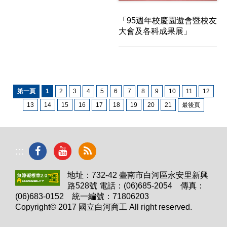
「95週年校慶園遊會暨校友
大會及各科成果展」
第一頁
1
2
3
4
5
6
7
8
9
10
11
12
13
14
15
16
17
18
19
20
21
最後頁
:::
地址：732-42 臺南市白河區永安里新興
路528號 電話：(06)685-2054 傳真：
(06)683-0152 統一編號：71806203
Copyright© 2017 國立白河商工 All right reserved.