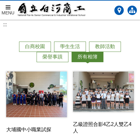
MENU
跳
:::
到
主
要
白商校園
學生生活
教師活動
內
容
榮譽事蹟
所有相簿
乙級證照合影4乙2人雙乙4
大埔國中小職業試探
人