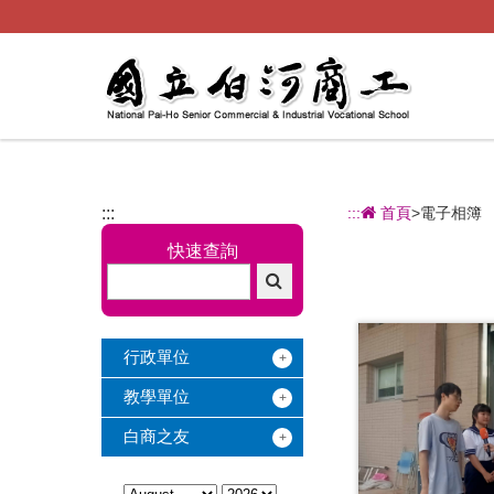
跳
到
主
要
內
容
:::
:::
首頁
>電子相簿
快速查詢
行政單位
教學單位
白商之友