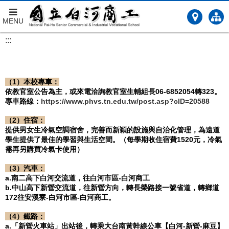
MENU
跳
:::
到
主
要
內
（
1
）本校專車：
容
依教官室公告為主，或來電洽詢教官室生輔組長
06-6852054
轉
323
。
專車路線：
https://www.phvs.tn.edu.tw/post.asp?cID=20588
（
2
）住宿：
提供男女生冷氣空調宿舍，完善而新穎的設施與自治化管理，為遠道
學生提供了最佳的學習與生活空間。（
每學期收住宿費1520元，冷氣
需再另購買冷氣卡使用
）
（
3
）汽車：
a.
南二高下白河交流道，往白河市區
-
白河商工
b.
中山高下新營交流道，往新營方向，轉長榮路接一號省道，轉鄉道
172
往安溪寮
-
白河市區
-
白河商工。
（
4
）鐵路：
a.
「新營火車站」出站後，轉乘大台南黃幹線公車【白河
-
新營
-
麻豆】