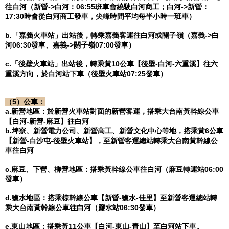
往白河（新營
->
白河：
06:55
班車會繞駛白河商工；白河
->
新營：
17:30
時會從白河商工發車，尖峰時間平均每半小時一班車）
b.
「嘉義火車站」出站後，轉乘嘉義客運往白河或關子嶺（嘉義
->
白
河
06:30
發車、嘉義
->
關子嶺
07:00
發車）
c.
「後壁火車站」出站後，轉乘黃
10
公車【後壁
-
白河
-
六重溪】往六
重溪方向，於白河站下車（後壁火車站
07:25
發車）
（
5
）公車：
a.新營地區：於新營火車站對面的新營客運，搭乘大台南黃幹線公車
【白河-新營-麻豆】往白河
b.
埤寮、新營電力公司、新營高工、新營文化中心等地，
搭乘黃
6
公車
【新營
-
白沙屯
-
後壁火車站】，至新營客運總站轉乘大台南黃幹線公
車往白河
c.
麻豆、下營、柳營地區：
搭乘黃幹線公車往白河（麻豆轉運站
06:00
發車）
d.
鹽水地區：
搭乘棕幹線公車【新營
-
鹽水
-
佳里】至新營客運總站轉
乘大台南黃幹線公車往白河（鹽水站
06:30
發車）
e.
東山地區：
搭乘黃
11
公車【白河
-
東山
-
青山】至白河站下車。