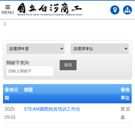
MENU
跳
:::
到
主
要
內
容
關鍵字查詢
搜尋
發佈日
標題
發佈
期
單位
2025-
STEAM國際師資培訓工作坊
實習
09-01
處