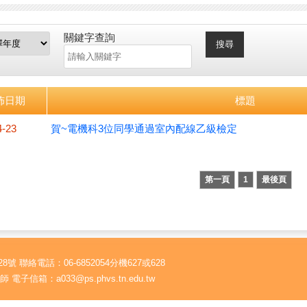
關鍵字查詢
搜尋
佈日期
標題
4-23
賀~電機科3位同學通過室內配線乙級檢定
第一頁
1
最後頁
號 聯絡電話：06-6852054分機627或628
電子信箱：a033@ps.phvs.tn.edu.tw