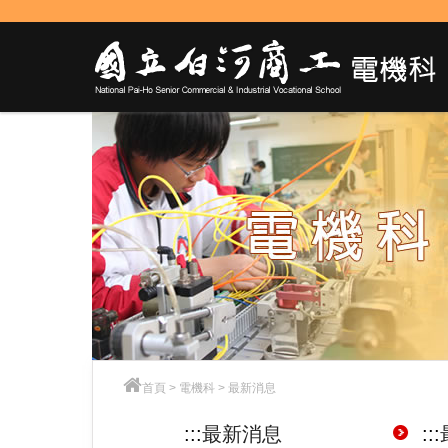
跳
到
主
要
內
容
首頁
>
電機科
>
最新消息
:::
最新消息
:::