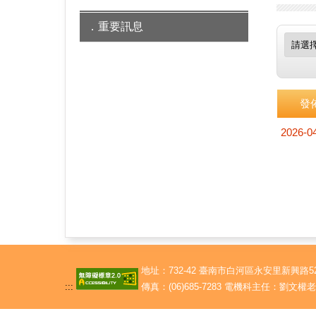
重要訊息
發
2026-0
地址：732-42 臺南市白河區永安里新興路528
:::
傳真：(06)685-7283 電機科主任：劉文權老師 