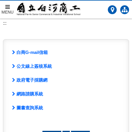
MENU
跳
:::
到
主
要
內
容
白商G-mail信箱
公文線上簽核系統
政府電子採購網
網路請購系統
圖書查詢系統