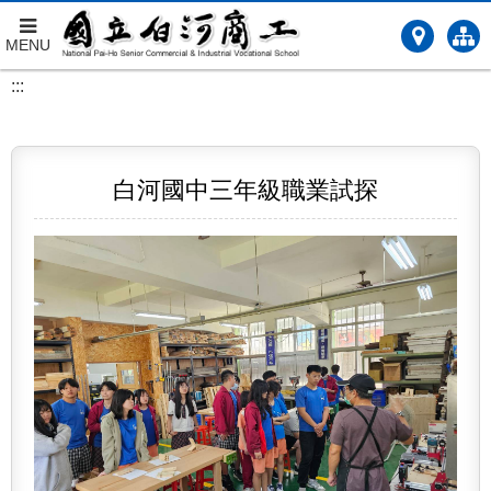
MENU
跳
:::
到
主
要
內
白河國中三年級職業試探
容