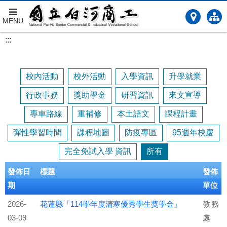
MENU
跳
:::
到
主
要
校內活動
校外活動
入學資訊
升學就業
內
容
行政事務
獎助學金
研習資訊
來文宣導
專車路線
重補修
本土語文
課程計畫
彈性學習時間
課程地圖
防疫專區
95週年校慶
完全免試入學 資訊
所有
發佈日
標題
發佈
期
單位
2026-
花蓮縣「114學年度清寒優秀學生獎學金」
教務
03-09
處