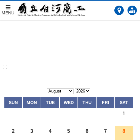
MENU
跳
到
主
要
內
容
:::
SUN
MON
TUE
WED
THU
FRI
SAT
1
2
3
4
5
6
7
8