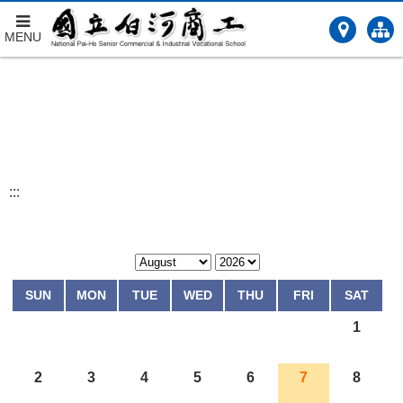
MENU
跳
到
主
要
內
容
:::
SUN
MON
TUE
WED
THU
FRI
SAT
1
2
3
4
5
6
7
8