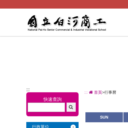
跳
到
主
要
內
容
:::
:::
首頁
>行事曆
快速查詢
SUN
行政單位