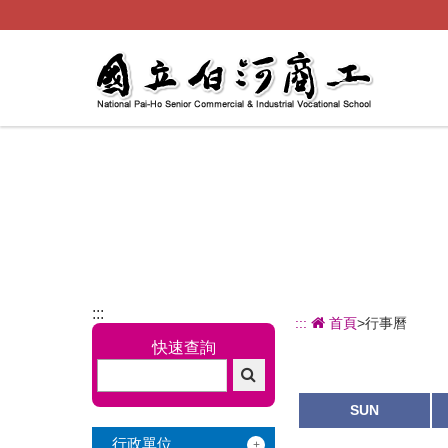
跳
到
主
要
內
容
:::
:::
首頁
>行事曆
快速查詢
SUN
行政單位