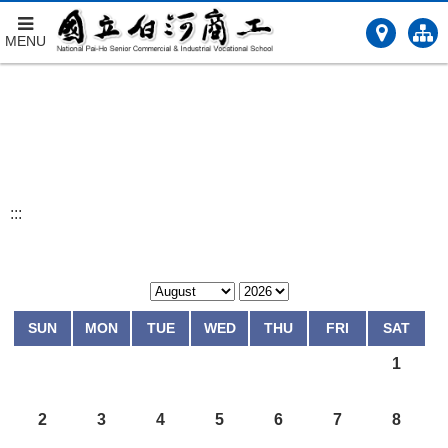
MENU
跳
到
主
要
內
容
:::
SUN
MON
TUE
WED
THU
FRI
SAT
1
2
3
4
5
6
7
8