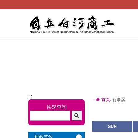
跳
到
主
要
內
容
:::
:::
首頁
>行事曆
快速查詢
SUN
行政單位