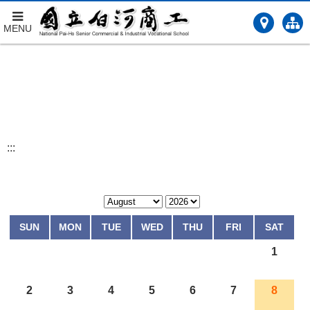
MENU
跳
到
主
要
內
容
:::
SUN
MON
TUE
WED
THU
FRI
SAT
1
2
3
4
5
6
7
8