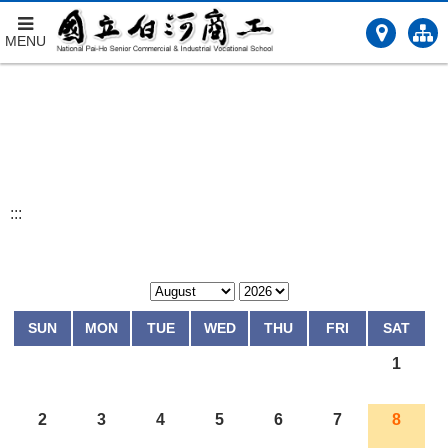
MENU
跳
到
主
要
內
容
:::
SUN
MON
TUE
WED
THU
FRI
SAT
1
2
3
4
5
6
7
8