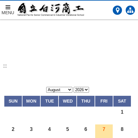
MENU
跳
到
主
要
內
容
:::
SUN
MON
TUE
WED
THU
FRI
SAT
1
2
3
4
5
6
7
8