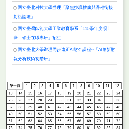
國立臺北科技大學辦理「聚焦技職推廣與課程銜接
對話論壇」
國立臺灣師範大學工業教育學系「115學年度碩士
班、碩士在職專班」招生
國立臺北大學辦理同步遠距AI財金課程--「AI創新財
報分析技術初階班」
第一頁
1
2
3
4
5
6
7
8
9
10
11
12
13
14
15
16
17
18
19
20
21
22
23
24
25
26
27
28
29
30
31
32
33
34
35
36
37
38
39
40
41
42
43
44
45
46
47
48
49
50
51
52
53
54
55
56
57
58
59
60
61
62
63
64
65
66
67
68
69
70
71
72
73
74
75
76
77
78
79
80
81
82
83
84