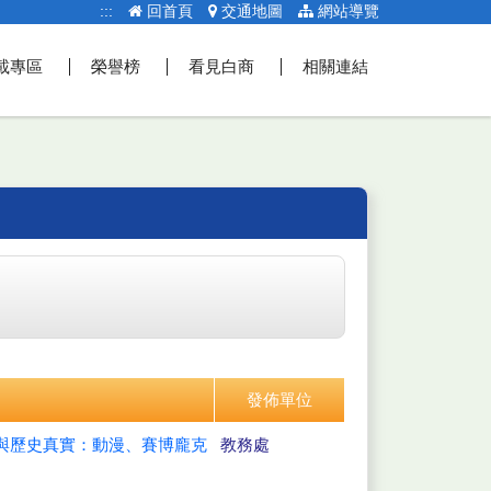
:::
回首頁
交通地圖
網站導覽
載專區
榮譽榜
看見白商
相關連結
發佈單位
影與歷史真實：動漫、賽博龐克
教務處