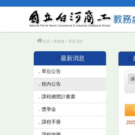
跳
到
主
要
內
容
首頁
>
教務處
>
最新消息
:::
最新消息
:::
單位公告
校內公告
課程總體計畫書
獎學金
課程手冊
202
課程地圖