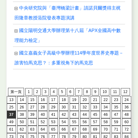
中央研究院與「臺灣橋梁計畫」請諾貝爾獎得主梶
田隆章教授蒞院發表專題演講
國立陽明交通大學辦理第十八屆「APX全國高中數
理能力檢定」
國立嘉義女子高級中學辦理114學年度世界史專題－
誰害怕馬克思？：多重視角下的馬克思
第一頁
1
2
3
4
5
6
7
8
9
10
11
12
13
14
15
16
17
18
19
20
21
22
23
24
25
26
27
28
29
30
31
32
33
34
35
36
37
38
39
40
41
42
43
44
45
46
47
48
49
50
51
52
53
54
55
56
57
58
59
60
61
62
63
64
65
66
67
68
69
70
71
72
73
74
75
76
77
78
79
80
81
82
83
84