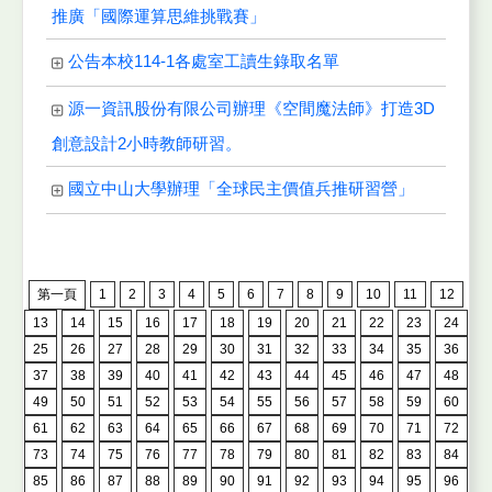
推廣「國際運算思維挑戰賽」
公告本校114-1各處室工讀生錄取名單
源一資訊股份有限公司辦理《空間魔法師》打造3D
創意設計2小時教師研習。
國立中山大學辦理「全球民主價值兵推研習營」
第一頁
1
2
3
4
5
6
7
8
9
10
11
12
13
14
15
16
17
18
19
20
21
22
23
24
25
26
27
28
29
30
31
32
33
34
35
36
37
38
39
40
41
42
43
44
45
46
47
48
49
50
51
52
53
54
55
56
57
58
59
60
61
62
63
64
65
66
67
68
69
70
71
72
73
74
75
76
77
78
79
80
81
82
83
84
85
86
87
88
89
90
91
92
93
94
95
96