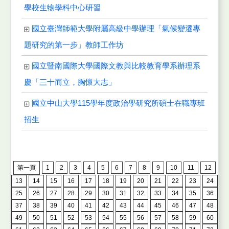
學校生物學科中心研習
國立臺灣師範大學附屬高級中學辦理「氣候變遷專
題研究的第一步」教師工作坊
國立暨南國際大學國際文教與比較教育學系辦理系
慶「三十而立，胸懷大志」
國立中山大學115學年度政治學研究所碩士在職專班
招生
第一頁
1
2
3
4
5
6
7
8
9
10
11
12
13
14
15
16
17
18
19
20
21
22
23
24
25
26
27
28
29
30
31
32
33
34
35
36
37
38
39
40
41
42
43
44
45
46
47
48
49
50
51
52
53
54
55
56
57
58
59
60