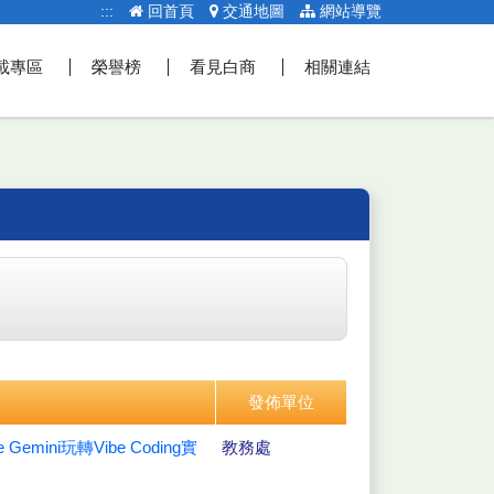
:::
回首頁
交通地圖
網站導覽
載專區
榮譽榜
看見白商
相關連結
發佈單位
ni玩轉Vibe Coding實
教務處