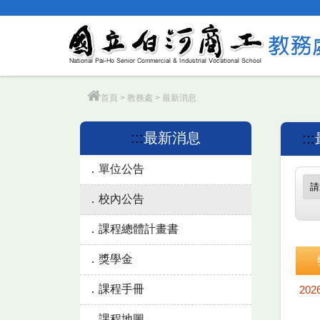
跳
到
主
要
內
容
首頁
>
教務處
>
最新消息
:::
最新消息
:::
單位公告
校內公告
課程總體計畫書
獎學金
課程手冊
202
課程地圖