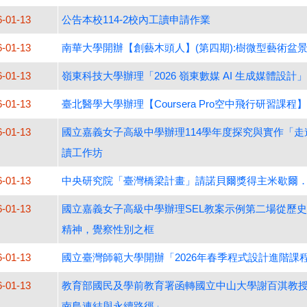
6-01-13
公告本校114-2校內工讀申請作業
6-01-13
南華大學開辦【創藝木頭人】(第四期):樹微型藝術盆
6-01-13
嶺東科技大學辦理「2026 嶺東數媒 AI 生成媒體設計
6-01-13
臺北醫學大學辦理【Coursera Pro空中飛行研習課程】
6-01-13
國立嘉義女子高級中學辦理114學年度探究與實作「
讀工作坊
6-01-13
中央研究院「臺灣橋梁計畫」請諾貝爾獎得主米歇爾
6-01-13
國立嘉義女子高級中學辦理SEL教案示例第二場從歷
精神，覺察性別之框
6-01-13
國立臺灣師範大學開辦「2026年春季程式設計進階課程(C
6-01-13
教育部國民及學前教育署函轉國立中山大學謝百淇教授
南島連結與永續路徑」