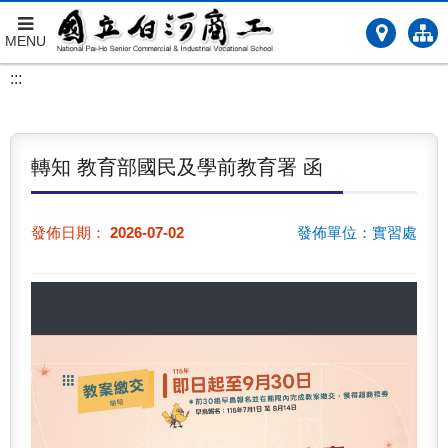
MENU
跳
:::
到
主
要
內
轉知 教育部國民及學前教育署 函
容
發佈日期：
2026-07-02
發佈單位：實習處