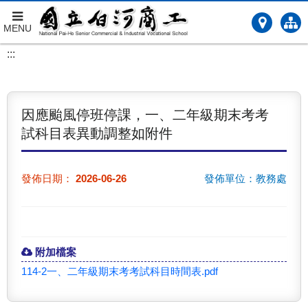
MENU
跳
:::
到
主
要
內
因應颱風停班停課，一、二年級期末考考
容
試科目表異動調整如附件
發佈日期：
2026-06-26
發佈單位：教務處
附加檔案
114-2一、二年級期末考考試科目時間表.pdf