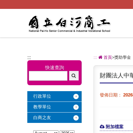
跳
到
主
要
內
容
:::
:::
首頁
>獎助學金
快速查詢
財團法人中
發佈日期：
2026
行政單位
教學單位
白商之友
附加檔案