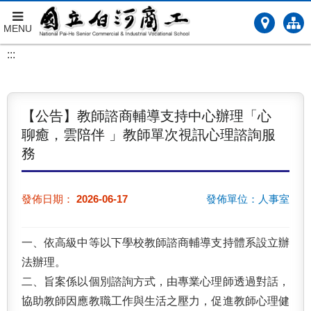
MENU
跳
:::
到
主
要
內
【公告】教師諮商輔導支持中心辦理「心
容
聊癒，雲陪伴 」教師單次視訊心理諮詢服
務
發佈日期：
2026-06-17
發佈單位：人事室
一、依高級中等以下學校教師諮商輔導支持體系設立辦
法辦
理。
二、旨案係以個別諮詢方式，由專業心理師透過對話，
協助教
師因應教職工作與生活之壓力，促進教師心理健