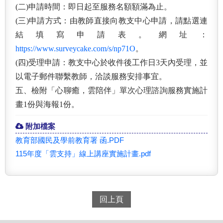
(二)申請時間：即日起至服務名額額滿為止。
(三)申請方式：由教師直接向教支中心申請，請點選連
結填
寫申請表。網址：
https://www.surveycake.com/s
/np71O
。
(四)受理申請：教支中心於收件後工作日3天內受理，並
以電
子郵件聯繫教師，洽談服務安排事宜。
五、檢附「心聊癒，雲陪伴」單次心理諮詢服務實施計
畫1份與
海報1份。
附加檔案
教育部國民及學前教育署 函.PDF
115年度「雲支持」線上講座實施計畫.pdf
回上頁