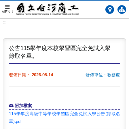
MENU
跳
:::
到
主
要
內
公告115學年度本校學習區完全免試入學
容
錄取名單。
發佈日期：
2026-05-14
發佈單位：教務處
附加檔案
115學年度高級中等學校學習區完全免試入學公告(錄取名
單).pdf