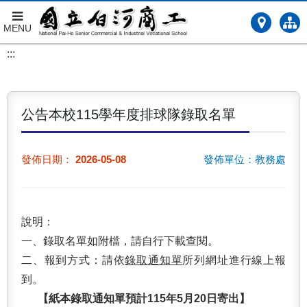
MENU
跳
:::
到
主
要
內
公告本校115學年度排球隊錄取名單
容
發佈日期：
2026-05-08
發佈單位：教務處
說明：
一、錄取名單如附檔，請自行下載查閱。
二、報到方式：請依
錄取通知單
所列網址進行線上報
到。
【紙本錄取通知單預計115年5月20日寄出】