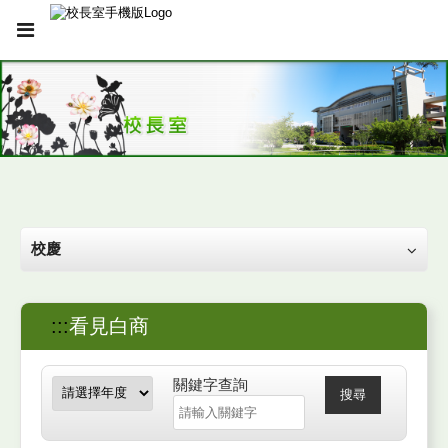
校慶
:::
看見白商
關鍵字查詢
搜尋