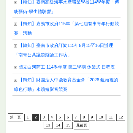
【轉知】臺南高級海事水產職業學校114學年度「傳
統藝術-學生體驗營」
【轉知】嘉義市政府115年「第七屆有事青年行動競
賽」活動
【轉知】臺南市政府訂於115年8月15至16日辦理
「南青公共議題辯論工作坊」
國立白河商工 114學年度 第二學期 休業式 日程表
【轉知】財團法人中鼎教育基金會「2026 鏡頭裡的
綠色行動」永續短影音競賽
第一頁
1
2
3
4
5
6
7
8
9
10
11
12
13
14
15
最後頁