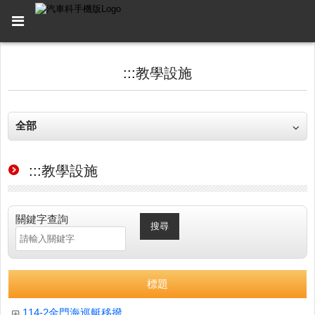
:::
教學設施
全部
:::
教學設施
關鍵字查詢
搜尋
標題
114-2金門海巡艇移撥