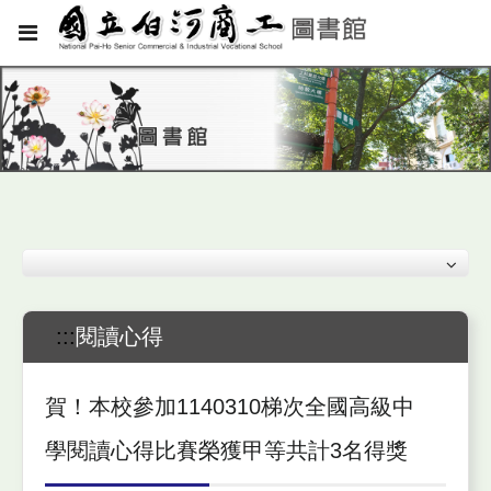
:::
閱讀心得
賀！本校參加1140310梯次全國高級中
學閱讀心得比賽榮獲甲等共計3名得獎