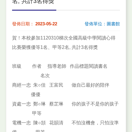
名, 共計3名得獎
發佈日期：
2023-05-22
發佈單位：圖書館
賀！本校參加1120310梯次全國高級中學閱讀心得
比賽榮獲優等1名、甲等2名, 共計3名得獎
班級 作者 指導老師 作品標題閱讀書名
名次
商經一忠
朱○佳
王富民
做自己最好的陪伴
優優
資處一忠
鄭○琳
蔡芷琳
你的孩子不是你的孩子
甲等
電機一忠
陳○頷
花韻清
不怕沒機會，只怕沒準