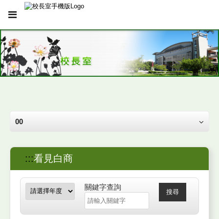
00
:::
看見白商
關鍵字查詢
搜尋