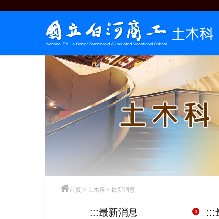
跳
到
主
要
內
容
首頁
>
土木科
>
最新消息
:::
最新消息
:::