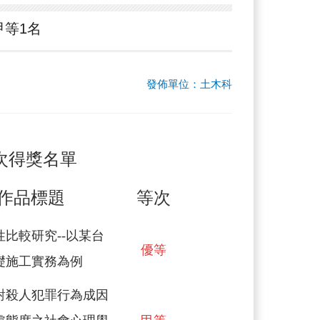
甲等1名
發佈單位：土木科
梯次得獎名單
作品
標題
等
次
性比
較研究
--
以某台
優
等
礎施工
實務為例
對殺人犯罪行為成因