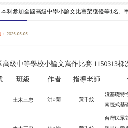
！本科參加全國高級中學小論文比賽榮獲優等1名、
期：
2026-05-05
國
高
級
中等學校小論文寫作比賽 1150313
號
班
級
作
者
指
導
老師
淺基
礎特
洪○蘭
黃千紋
土木三
忠
南筏式基
台灣民眾