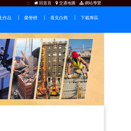
:::
回首頁
交通地圖
網站導覽
生作品
榮譽榜
看見白商
下載專區