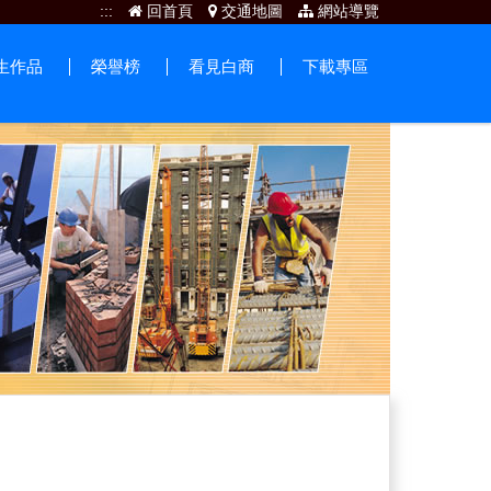
:::
回首頁
交通地圖
網站導覽
生作品
榮譽榜
看見白商
下載專區