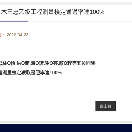
土木三忠乙級工程測量檢定通過率達100%
期：
2026-04-28
林O怡,洪O蘭,陳O諺,謝O芸,顏O程等五位同學
程測量檢定獲取證照率達100%
回上頁