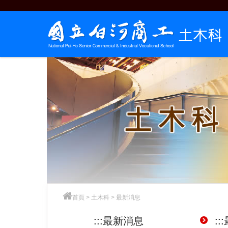
跳
到
主
要
內
容
首頁
>
土木科
>
最新消息
:::
最新消息
:::