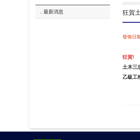
最新消息
狂賀
發佈日
狂賀!
土木三忠
乙級工