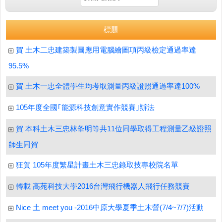
標題
賀 土木二忠建築製圖應用電腦繪圖項丙級檢定通過率達
95.5%
賀 土木一忠全體學生均考取測量丙級證照通過率達100%
105年度全國｢能源科技創意實作競賽｣辦法
賀 本科土木三忠林夆明等共11位同學取得工程測量乙級證照
師生同賀
狂賀 105年度繁星計畫土木三忠錄取技專校院名單
轉載 高苑科技大學2016台灣飛行機器人飛行任務競賽
Nice 土 meet you -2016中原大學夏季土木營(7/4~7/7)活動