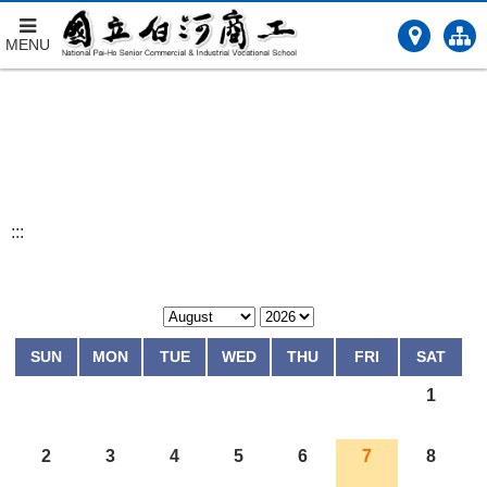
MENU
跳
到
主
要
內
容
:::
SUN
MON
TUE
WED
THU
FRI
SAT
1
2
3
4
5
6
7
8