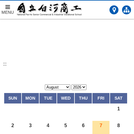
MENU
跳
到
主
要
內
容
:::
SUN
MON
TUE
WED
THU
FRI
SAT
1
2
3
4
5
6
7
8