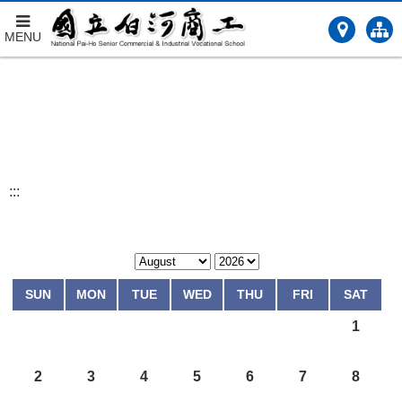
MENU
跳
到
主
要
內
容
:::
SUN
MON
TUE
WED
THU
FRI
SAT
1
2
3
4
5
6
7
8