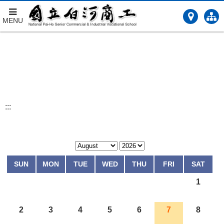
MENU
跳
到
主
要
內
容
:::
SUN
MON
TUE
WED
THU
FRI
SAT
1
2
3
4
5
6
7
8