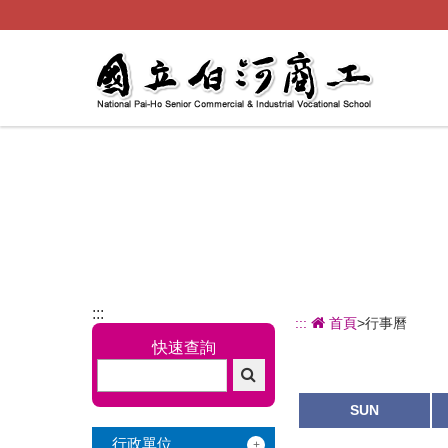
跳
到
主
要
內
容
:::
:::
首頁
>行事曆
快速查詢
SUN
行政單位