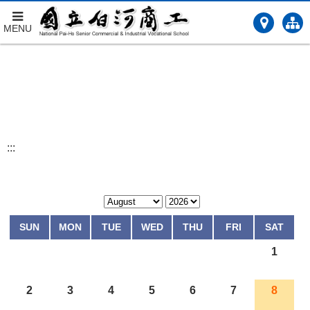
MENU
跳
到
主
要
內
容
:::
SUN
MON
TUE
WED
THU
FRI
SAT
1
2
3
4
5
6
7
8