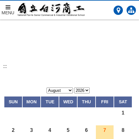
MENU
跳
到
主
要
內
容
:::
SUN
MON
TUE
WED
THU
FRI
SAT
1
2
3
4
5
6
7
8