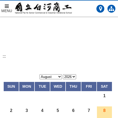
MENU
跳
到
主
要
內
容
:::
SUN
MON
TUE
WED
THU
FRI
SAT
1
2
3
4
5
6
7
8