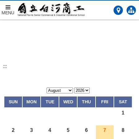
MENU
跳
到
主
要
內
容
:::
SUN
MON
TUE
WED
THU
FRI
SAT
1
2
3
4
5
6
7
8