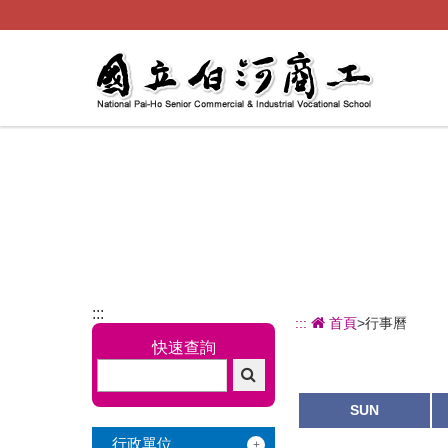
跳
到
主
要
內
容
:::
:::
首頁
>行事曆
快速查詢
SUN
行政單位